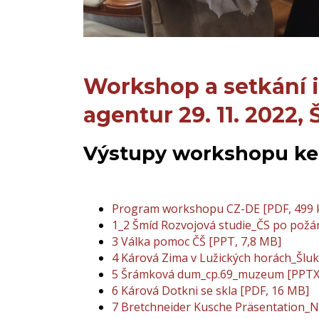
Workshop a setkání i
agentur 29. 11. 2022,
Výstupy workshopu ke 
Program workshopu CZ-DE [PDF, 499 
1_2 Šmíd Rozvojová studie_ČS po požá
3 Válka pomoc ČŠ [PPT, 7,8 MB]
4 Kárová Zima v Lužických horách_Šluk
5 Šrámková dum_cp.69_muzeum [PPTX,
6 Kárová Dotkni se skla [PDF, 16 MB]
7 Bretchneider Kusche Präsentation_