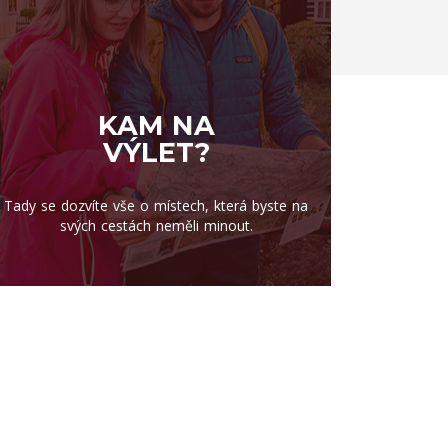
KAM NA
VÝLET?
Tady se dozvíte vše o místech, která byste na
svých cestách neměli minout.