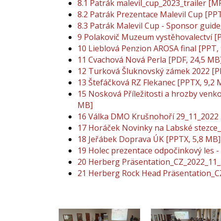
8.1 Patrák malevil_cup_2023_trailer [M
8.2 Patrák Prezentace Malevil Cup [PP
8.3 Patrák Malevil Cup - Sponsor guid
9 Polakovič Muzeum vystěhovalectví [
10 Lieblová Penzion AROSA final [PPT,
11 Cvachová Nová Perla [PDF, 24,5 MB
12 Turková Šluknovský zámek 2022 [P
13 Štefáčková RZ Flekanec [PPTX, 9,2 
15 Nosková Příležitosti a hrozby venkov
MB]
16 Válka DMO Krušnohoří 29_11_2022 
17 Horáček Novinky na Labské stezce
18 Jeřábek Doprava ÚK [PPTX, 5,8 MB]
19 Holec prezentace odpočinkový les - 
20 Herberg Präsentation_CZ_2022_11_
21 Herberg Rock Head Präsentation_C