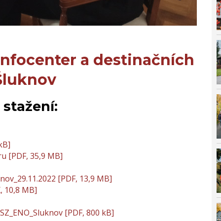
nfocenter a destinačních
 Šluknov
stažení:
kB]
ru [PDF, 35,9 MB]
nov_29.11.2022 [PDF, 13,9 MB]
 10,8 MB]
NSZ_ENO_Sluknov [PDF, 800 kB]