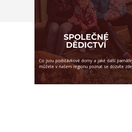
SPOLEČNÉ
DĚDICTVÍ
Co jsou podstávkové domy a jaké další památk
můžete v našem regionu poznat se dozvíte zde