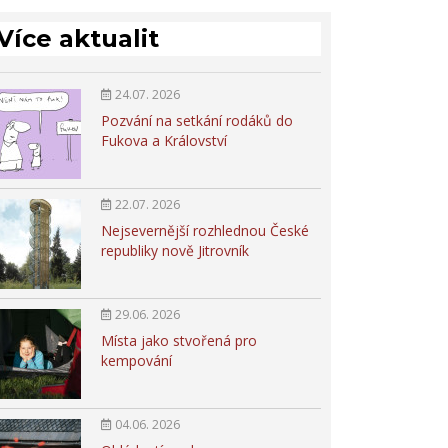
Více aktualit
24.07. 2026
Pozvání na setkání rodáků do
Fukova a Království
22.07. 2026
Nejsevernější rozhlednou České
republiky nově Jitrovník
29.06. 2026
Místa jako stvořená pro
kempování
04.06. 2026