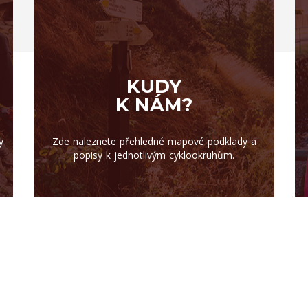
KUDY
K NÁM?
y
Zde naleznete přehledné mapové podklady a
.
popisy k jednotlivým cyklookruhům.