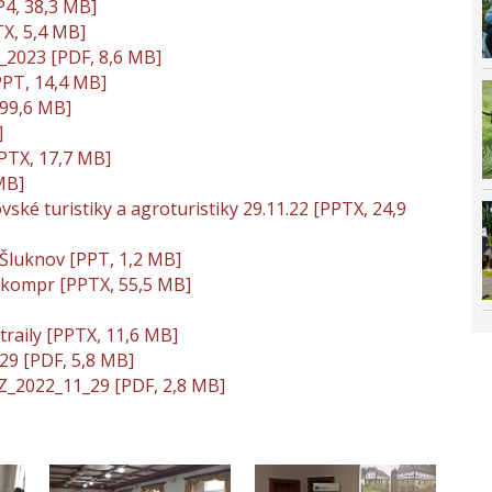
P4, 38,3 MB]
TX, 5,4 MB]
e_2023 [PDF, 8,6 MB]
PPT, 14,4 MB]
 99,6 MB]
]
PTX, 17,7 MB]
MB]
ské turistiky a agroturistiky 29.11.22 [PPTX, 24,9
Šluknov [PPT, 1,2 MB]
_kompr [PPTX, 55,5 MB]
traily [PPTX, 11,6 MB]
29 [PDF, 5,8 MB]
Z_2022_11_29 [PDF, 2,8 MB]