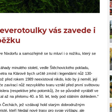
everotoulky vás zavede i
běžku
ve Nixdorfu a samozřejmě se tu mluví i o nožíku, který se
hady minulého století, vedle Štěchovického pokladu,
tra na Klárově bych určitě zmínil i legendární nůž 130-
kož před rokem 1989 neexistoval nikdo, kdo by ji neměl, její
o, že zavírací nůž nezvyklého tvaru vznikl před první světovou
slera (respektive jeho potomků), že se původně vyráběl ve
skal až na přelomu 40. a 50. let, tedy pod státním dohledem.“
ích Čechách, jež vzdávají hold starým dobrodružným
té, kteří hledají nové trasy pro svoje výšlapy, ale