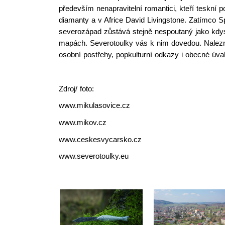
především nenapravitelní romantici, kteří teskní po
diamanty a v Africe David Livingstone. Zatímco Sp
severozápad zůstává stejně nespoutaný jako kdysi.
mapách. Severotoulky vás k nim dovedou. Naleznete
osobní postřehy, popkulturní odkazy i obecné úv
Zdroj/ foto:
www.mikulasovice.cz
www.mikov.cz
www.ceskesvycarsko.cz
www.severotoulky.eu