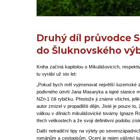
Druhý díl průvodce S
do Šluknovského vý
Kniha začíná kapitolou o Mikulášovicích, respekti
tu vyrábí už sto let:
„Pokud bych měl vyjmenovat největší tuzemské zá
podivného úmrtí Jana Masaryka a tajné stanice me
NZn-1 čili rybičku. Přestože ji známe všichni, jeli
autor zmizel v propadlišti dějin. Jisté je pouze t
válkou v dílnách mikulášovické továrny Ignaze Rö
třech velikostech a že svoji definitivní podobu zí
Další netradiční tipy na výlety po severozápadn
románům a cestopisům. Ocení je nejen vášniví turis