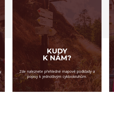
KUDY
K NÁM?
y
Zde naleznete přehledné mapové podklady a
.
popisy k jednotlivým cyklookruhům.