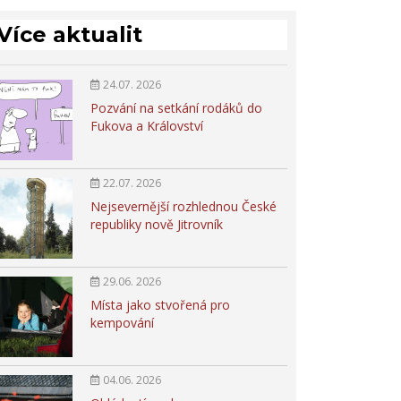
Více aktualit
24.07. 2026
Pozvání na setkání rodáků do
Fukova a Království
22.07. 2026
Nejsevernější rozhlednou České
republiky nově Jitrovník
29.06. 2026
Místa jako stvořená pro
kempování
04.06. 2026