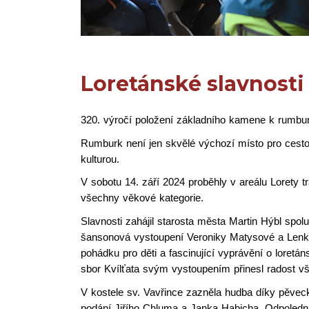
Loretánské slavnosti
320. výročí položení základního kamene k rumbur
Rumburk není jen skvělé výchozí místo pro cest
kulturou.
V sobotu 14. září 2024 proběhly v areálu Lorety t
všechny věkové kategorie.
Slavnosti zahájil starosta města Martin Hýbl spo
šansonová vystoupení Veroniky Matysové a Lenky 
pohádku pro děti a fascinující vyprávění o loret
sbor Kvílťata svým vystoupením přinesl radost 
V kostele sv. Vavřince zazněla hudba díky pěvec
podání Jiřího Chluma a Janka Habicha. Odpoledn