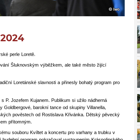
 2024
ské perle Loretě.
ování Šluknovským výběžkem, ale také město žijící
radiční Loretánské slavnosti a přinesly bohatý program pro
lu s P. Jozefem Kujanem. Publikum si užilo nádherná
Goldbergové, barokní tance od skupiny Villanella,
ánských pověstech od Rostislava Křivánka. Dětský pěvecký
všem přítomným.
kému souboru Kvíltet a koncertu pro varhany a trubku v
í hudební program pokračoval vystoupením Krásnolipského