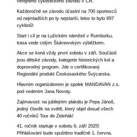
veřejného cyklistického závodu v ČR.
Každoročně se závodu účastní na 700 sportovců
od nejmladších po ty nejstarší, letos to bylo 897
cyklistů!
Start i cíl je na Lužickém náměstí v Rumburku,
trasa vede celým Šluknovským výběžkem.
Akce se koná vždy první sobotu v září. Součástí
jsou dětské závody, kategorie historických kol a
doprovodný program. Jde o certifikovaný
Regionální produkt Českosaského Švýcarska.
Hlavním organizátorem je spolek MANDAVAN z.s.
pod vedením Jana Novoty.
Zajímavost: na jubilejním plakátu je Pepa Jánoš,
jediný člověk na světě, který objel dosud všech
40 ročníků Tour de Zeleňák!
41. ročník startuje v sobotu 6. září 2025!
Přihlašování bude spuštěno tradičně 1. června.