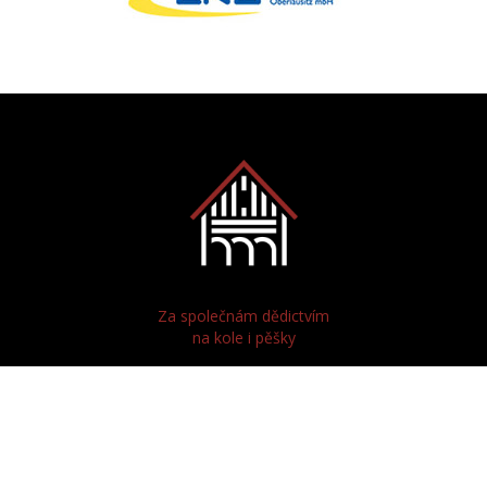
Za společnám dědictvím
na kole i pěšky
Radeln und Wandern
zum gemeinsamen Erbe