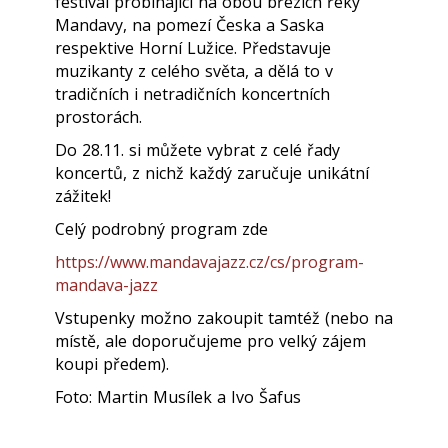
festival probíhající na obou březích řeky
Mandavy, na pomezí Česka a Saska
respektive Horní Lužice. Představuje
muzikanty z celého světa, a dělá to v
tradičních i netradičních koncertních
prostorách.
Do 28.11. si můžete vybrat z celé řady
koncertů, z nichž každý zaručuje unikátní
zážitek!
Celý podrobný program zde
https://www.mandavajazz.cz/cs/program-
mandava-jazz
Vstupenky možno zakoupit tamtéž (nebo na
místě, ale doporučujeme pro velký zájem
koupi předem).
Foto: Martin Musílek a Ivo Šafus