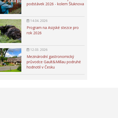
podstávek 2026 - kolem Šluknova
14.04. 2026
Program na Asijské stezce pro
rok 2026
12.03. 2026
Mezinárodní gastronomický
průvodce Gault&Millau podruhé
hodnotil v Česku