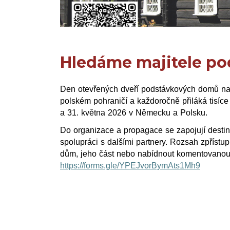
Hledáme majitele po
Den otevřených dveří podstávkových domů nav
polském pohraničí a každoročně přiláká tisíc
a 31. května 2026 v Německu a Polsku.
Do organizace a propagace se zapojují desti
spolupráci s dalšími partnery. Rozsah zpřístupn
dům, jeho část nebo nabídnout komentovanou p
https://forms.gle/YPEJvorBymAts1Mh9