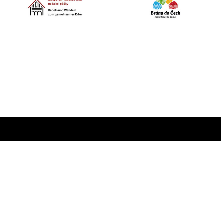
Za společnám dědictvím
na kole i pěšky
Radeln und Wandern
zum gemeinsamen Erbe