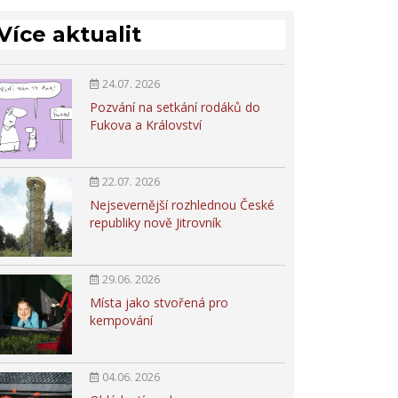
Více aktualit
24.07. 2026
Pozvání na setkání rodáků do
Fukova a Království
22.07. 2026
Nejsevernější rozhlednou České
republiky nově Jitrovník
29.06. 2026
Místa jako stvořená pro
kempování
04.06. 2026