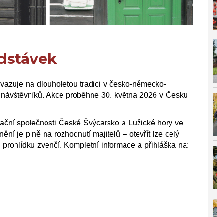
dstávek
azuje na dlouholetou tradici v česko-německo-
e návštěvníků. Akce proběhne 30. května 2026 v Česku
nační společnosti České Švýcarsko a Lužické hory ve
ění je plně na rozhodnutí majitelů – otevřít lze celý
rohlídku zvenčí. Kompletní informace a přihláška na: