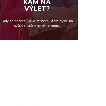
KAM NA
VÝLET?
Tady se dozvíte vše o místech, která byste na
svých cestách neměli minout.