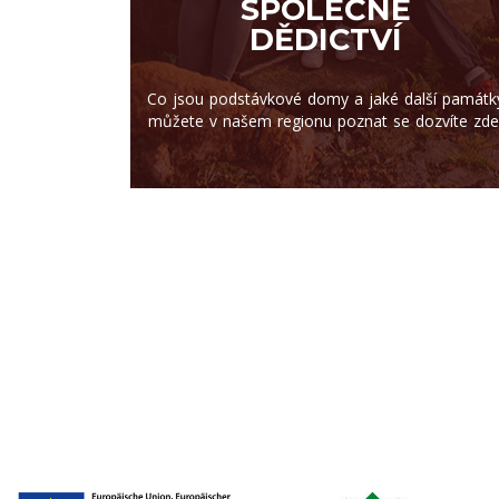
SPOLEČNÉ
DĚDICTVÍ
Co jsou podstávkové domy a jaké další památk
můžete v našem regionu poznat se dozvíte zde