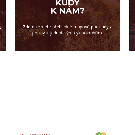
KUDY
K NÁM?
y
Zde naleznete přehledné mapové podklady a
.
popisy k jednotlivým cyklookruhům.