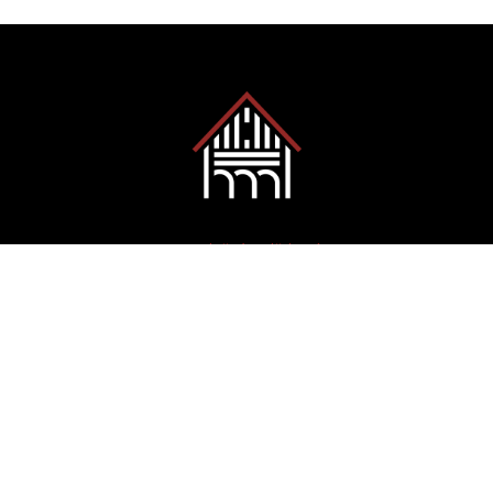
Za společnám dědictvím
na kole i pěšky
Radeln und Wandern
zum gemeinsamen Erbe
Copyright © 2023 ZSD. All rights reserved.