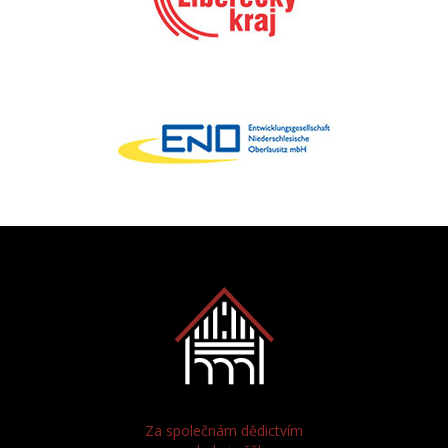
Za společnám dědictvím