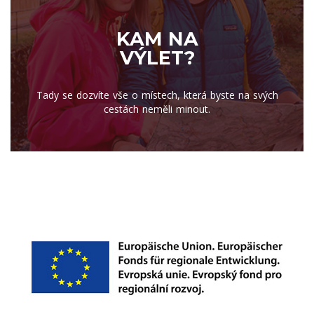
KAM NA
VÝLET?
Tady se dozvíte vše o místech, která byste na svých
cestách neměli minout.