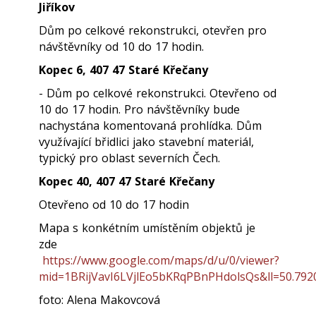
Jiříkov
Dům po celkové rekonstrukci, otevřen pro
návštěvníky od 10 do 17 hodin.
Kopec 6, 407 47 Staré Křečany
- Dům po celkové rekonstrukci. Otevřeno od
10 do 17 hodin. Pro návštěvníky bude
nachystána komentovaná prohlídka. Dům
využívající břidlici jako stavební materiál,
typický pro oblast severních Čech.
Kopec 40, 407 47 Staré Křečany
Otevřeno od 10 do 17 hodin
Mapa s konkétním umístěním objektů je
zde
https://www.google.com/maps/d/u/0/viewer?
mid=1BRijVavI6LVjlEo5bKRqPBnPHdolsQs&ll=50.79
foto: Alena Makovcová