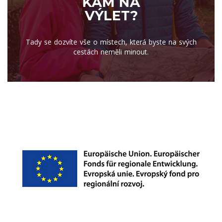
KAM NA
VÝLET?
Tady se dozvíte vše o místech, která byste na svých
cestách neměli minout.