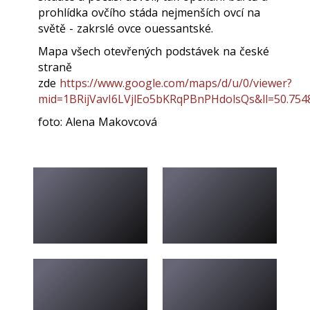
prohlídka ovčího stáda nejmenších ovcí na
světě - zakrslé ovce ouessantské.
Mapa všech otevřených podstávek na české
straně
zde
https://www.google.com/maps/d/u/0/viewer?
mid=1BRijVavI6LVjlEo5bKRqPBnPHdolsQs&ll=50.75
foto: Alena Makovcová