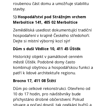
roubenou část domu a umožňuje stabilitu
stavby.
5
)
Hospodářství pod Strážným vrchem
Merboltice 141, 405 02 Merboltice
Zemědělská usedlost dokumentující tradiční
hospodaření v krajině Českého středohoří.
Dejte si místní výborný kozí sýr!
Dům s duší Vědlice 10, 411 45 Úštěk
Historický objekt v památkově cenném
městě Úštěk. Podobné domy často
kombinují obytnou a hospodářskou funkci a
patří k lidové architektuře regionu.
Brocno 17, 411 08 Štětí
Dům po celkové rekonstrukci. Otevřeno od
10 do 17 hodin, pro návštěvníky bude
přichystáno drobné občerstvení. Pokud
situace a počasí dovolí, tak opékání buřtů a