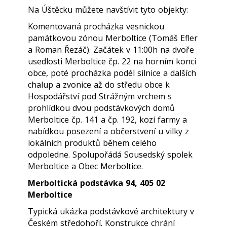
Na Úštěcku můžete navštívit tyto objekty:
Komentovaná procházka vesnickou
památkovou zónou Merboltice (Tomáš Efler
a Roman Řezáč). Začátek v 11:00h na dvoře
usedlosti Merboltice čp. 22 na horním konci
obce, poté procházka podél silnice a dalších
chalup a zvonice až do středu obce k
Hospodářství pod Strážným vrchem s
prohlídkou dvou podstávkových domů
Merboltice čp. 141 a čp. 192, kozí farmy a
nabídkou posezení a občerstvení u vilky z
lokálních produktů během celého
odpoledne. Spolupořádá Sousedský spolek
Merboltice a Obec Merboltice.
Merboltická podstávka 94, 405 02
Merboltice
Typická ukázka podstávkové architektury v
Českém středohoří. Konstrukce chrání