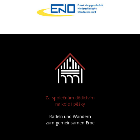
Za společnám dědictvím
na kole i pěšky
Radeln und Wandern
zum gemeinsamen Erbe