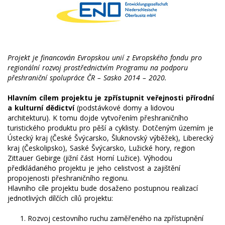
Projekt je financován Evropskou unií z Evropského fondu pro
regionální rozvoj prostřednictvím Programu na podporu
přeshraniční spolupráce ČR – Sasko 2014 – 2020.
Hlavním cílem projektu je zpřístupnit veřejnosti přírodní
a kulturní dědictví
(podstávkové domy a lidovou
architekturu). K tomu dojde vytvořením přeshraničního
turistického produktu pro pěší a cyklisty. Dotčeným územím je
Ústecký kraj (České Švýcarsko, Šluknovský výběžek), Liberecký
kraj (Českolipsko), Saské Švýcarsko, Lužické hory, region
Zittauer Gebirge (jižní část Horní Lužice). Výhodou
předkládaného projektu je jeho celistvost a zajištění
propojenosti přeshraničního regionu.
Hlavního cíle projektu bude dosaženo postupnou realizací
jednotlivých dílčích cílů projektu:
Rozvoj cestovního ruchu zaměřeného na zpřístupnění