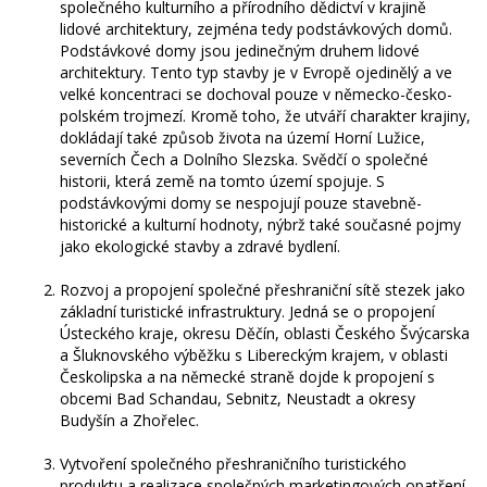
společného kulturního a přírodního dědictví v krajině
lidové architektury, zejména tedy podstávkových domů.
Podstávkové domy jsou jedinečným druhem lidové
architektury. Tento typ stavby je v Evropě ojedinělý a ve
velké koncentraci se dochoval pouze v německo-česko-
polském trojmezí. Kromě toho, že utváří charakter krajiny,
dokládají také způsob života na území Horní Lužice,
severních Čech a Dolního Slezska. Svědčí o společné
historii, která země na tomto území spojuje. S
podstávkovými domy se nespojují pouze stavebně-
historické a kulturní hodnoty, nýbrž také současné pojmy
jako ekologické stavby a zdravé bydlení.
Rozvoj a propojení společné přeshraniční sítě stezek jako
základní turistické infrastruktury. Jedná se o propojení
Ústeckého kraje, okresu Děčín, oblasti Českého Švýcarska
a Šluknovského výběžku s Libereckým krajem, v oblasti
Českolipska a na německé straně dojde k propojení s
obcemi Bad Schandau, Sebnitz, Neustadt a okresy
Budyšín a Zhořelec.
Vytvoření společného přeshraničního turistického
produktu a realizace společných marketingových opatření