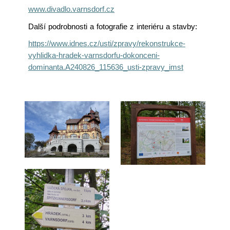
www.divadlo.varnsdorf.cz
Další podrobnosti a fotografie z interiéru a stavby:
https://www.idnes.cz/usti/zpravy/rekonstrukce-
vyhlidka-hradek-varnsdorfu-dokonceni-
dominanta.A240826_115636_usti-zpravy_imst