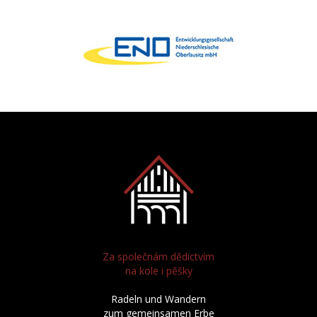
Za společnám dědictvím
na kole i pěšky
Radeln und Wandern
zum gemeinsamen Erbe