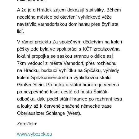
A že je o Hrádek zájem dokazují statistiky. Během
necelého měsíce od otevření vyhlídkové věže
navštívilo varnsdorfskou dominantu přes čtyři sta
lidí.
V rámci projektu Za společným dědictvím na kole i
pěšky zde byla ve spolupráci s KČT zrealizována
lokální propojka se saskou stranou o délce asi
7km vedoucí z
města Varnsdorf, přes rozhlednu
na Hrádku, budoucí vyhlídku na Špičáku, výhledy
kolem Spitzkunnersdorfu a vyhlídkovou skálu
Großer Stein. Propojka u státní hranice je vedena
po nezpevněné lesní cestě od místa Špičák-
odbočka, dále podél státní hranice po rozhraní lesa
a louky až k červeně značené německé trase
Oberlausitzer Schlange (West).
Zdroj/foto:
www.vybezek.eu