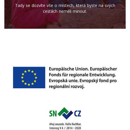
Tady se dozvíte vše o místech, která byste na svých
cestách neměli minout.